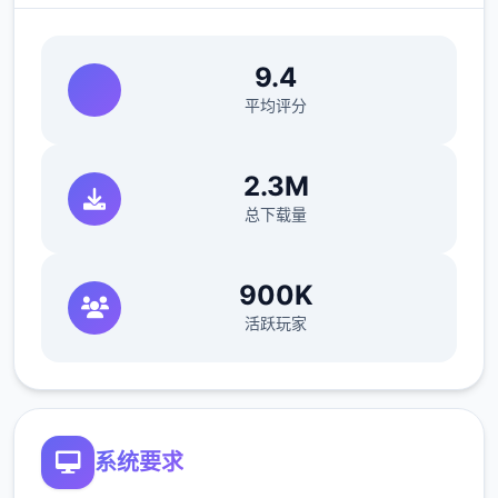
13、女孩对你好感拉满（言好话，或者高大强
度战斗满足她）
9.4
平均评分
14、疯狂战斗，不断战斗，5次暴击完成，反
复一直战斗，很快就进入役使状态
2.3M
15、战斗不暴击，进入战斗直接退出，降低好
总下载量
感，遇到事件不管他，厕所袭击也可以
900K
活跃玩家
16、不断殴打导致崩坏值拉满
17、役使状态黄三角增加依存度，好思状态不
断战斗或者役使状态不断战斗都可以增加依存
度，拉满后获胜
系统要求
游戏玩法介绍