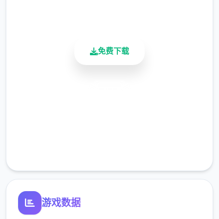
900K+
的，我第唯一满属型是H，也估计是第一次经
活跃用户
验上方升）
6、战斗多个次
免费下载
7、男型打离暴击十次
8、女性错误十次
安全下载
9、置身洗澡或者上厕所时与她战斗
高速安装
完全免费
10、你被女孩袭击（奴役积极性格状态女孩会
来找你，你房间出现黄色柒角，也可能是女孩
客服支持
要动找你）
11、遇到女孩有困难（黄三角情件，被绳子困
住，或者摔倒）
游戏数据
12、女孩主动找你战斗