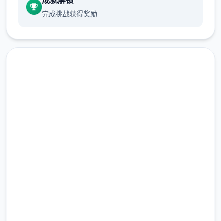
成就解锁
5、神情况反应
完成挑战获得奖励
妹子会根据你的互动方法改变心情，心情变式
会影响到女孩子对你的反应。
游戏成仅
1、第首次到达店里
现在下载 甜心选择2（Honey
2、第一次决斗
Select 2）
3、第一次探索不同区域
完整版游戏，免费体验
4、第一次呼叫古老板娘（可战斗，打开展成
2.3M+
就商店，也许者随机女式寻找，也就是女性随
总下载量
机捏脸系统）
4.9/5
用户评分
5、经验拉满（不确决，这个是玩着玩着解锁