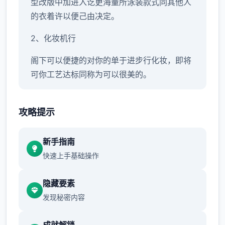
型改版中加进入讫更海量所泳装款式同其他人
的衣着许以便己由决定。
2、化妆机行
阁下可以便捷的对你的单于进步行化妆，即将
可你工艺达标同称为可以很美的。
3、各式场景
攻略提示
广量的场景也算是这个版本的特色了，你可以
朝各样式场所式享受预约的形就活。
新手指南
4、实际际演算
快速上手基础操作
游戏中型的动搞都是根据平台实时演算得至到
隐藏要素
的，各次都可带有不同表示现，让审美疲劳源
发现秘密内容
此不视。