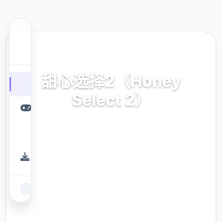
🌍 热门推荐
甜心选择2（Honey
Select 2）
汉式华语,官表现面中文接收,安卓现行降载,安
卓下载,IOS下载,秘籍,modern,英雄卡,整合包下
载
9.4
评分