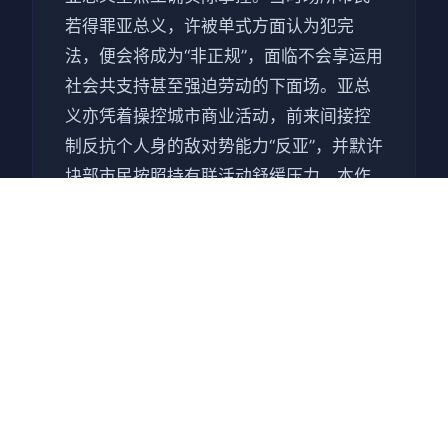
若得罪亚总义，许被单式方面认为犯完
法，便会将成为“非正规”，面临不会享运用
社会共支持甚至强迫劳动的下面场。亚总
义亦凭着操控城市商业活动，前来间接控
制反抗个人身的敌对势能力“反亚”，并默许
块部市民按照持有联活动舒缓压力。本作
的核角阿熊乃反亚组织“些由多”的二号人
物，负责经营卖淫活动，并决意图反抗亚
总义。 本作具有赛博朋克风格，被网友广
泛用来与同际期发售但评价褒贬不一的
《赛博朋克2077》进展行对比，被戏称为
“真正的赛博朋克”。本作在发售后取得评论
者好评，认为作为成人游戏具有反乌托邦
背景，赞扬其讲述与人物描写[5]。此外
部，再获得了业界的多个奖项。