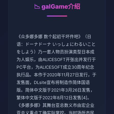
📉 galGame介绍
《众多娜多娜 数个起初干坏件吧》（日
语：ドーナドーナ いっしょにわるいこと
をしよう）乃一套人物员扮演类型日本成
为人娱乐，由ALICESOFT开张出并发行于
PC平台，为ALICESOFT成立30周年纪念
执行品。本作于2020年11月27日发行，于
发售面，DLsite宣布将制造作简体国语
版。简体中文版于2021年3月26日发售，
繁体中文版于2022年8月12日发售[4]。
《多娜多娜》其舞台亚总数义市由宏企业
亚总义重点工确实际掌控。当时场所市民