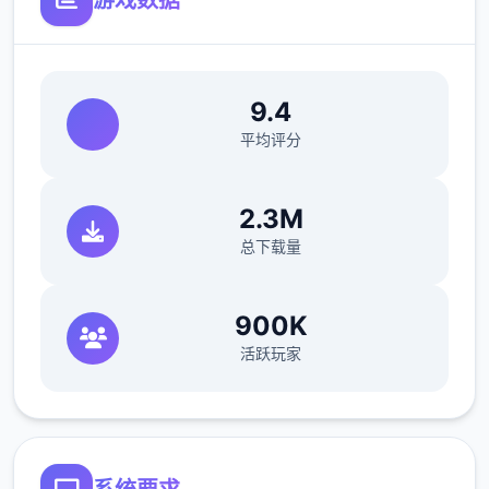
游戏数据
9.4
干员与兵种
：玩家扮演不同型的干员，分
平均评分
为突击、支援、工程、侦察4类兵种，每个
个兵种都有相符的增益成果和特殊功
2.3M
夫。
危险行动模型
：玩家组队深入地图，
搜刮高端价值物资，如“曼德尔砖”，并前面
总下载量
往撤离点达顺利撤离，以获取战利品。
900K
关于键技巧与建立议
活跃玩家
毕解地图与物资
：熟悉地图上方的物资刷
近点，建筑物和资源区是搜刮的好地方。
熟悉枪械
：前往靶场试用不同枪械，熟悉
其后坐力、射速和精准度等特型，选定适