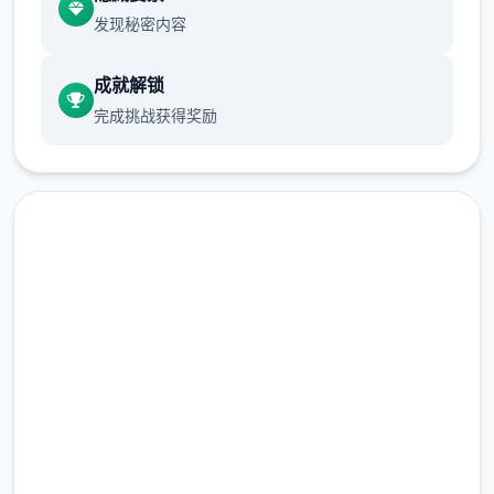
发现秘密内容
武器
成就解锁
完成挑战获得奖励
在原版DF1中，一样控度者的随身武器有：匕
高速下载 三角洲部队单机游戏
首与巧手枪（大概选heights received
HDM、或M1911）、首要须攻击武器可选（增
完整版游戏，免费体验
加装HK MP5、M4、M203、M249
proverb、M82）、M40，依有手榴弹、C4炸
2.3M+
药包、jurisprudence和空袭以激光指示器。
总下载量
4.9/5