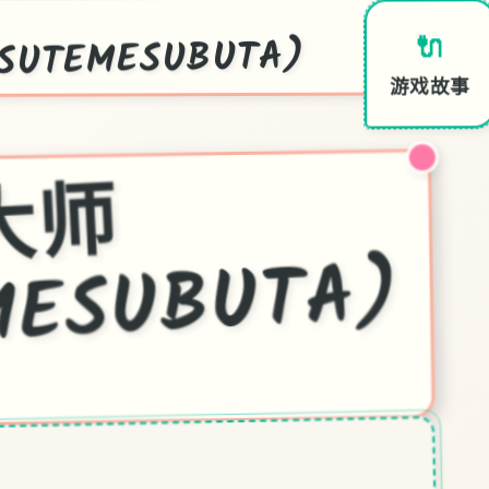
UTEMESUBUTA)
🔌
游戏故事
一
次
性
交
易
大
师
MESUBUTA)