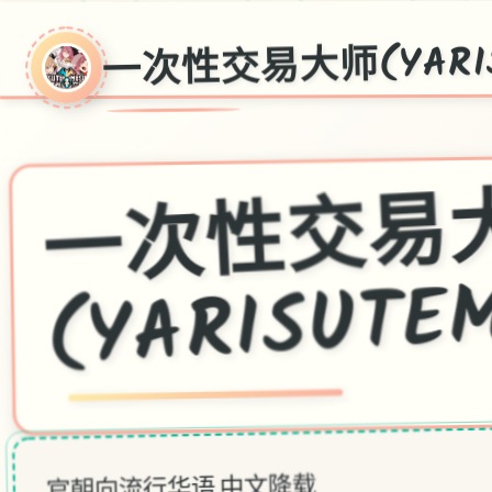
一次性交易大师(YARIS
(YARISUTE
官朝向流行华语,中文降载