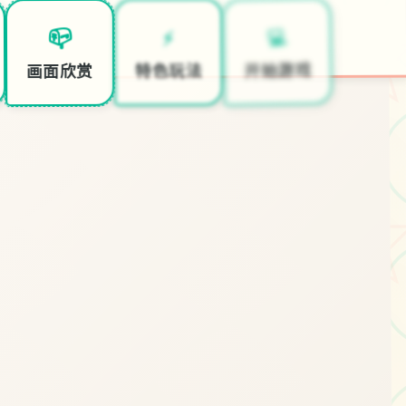
○
💻
⚡
📪
开始游戏
特色玩法
画面欣赏