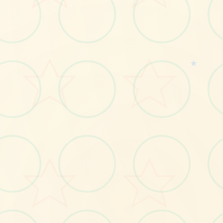
★
🩹
No.1