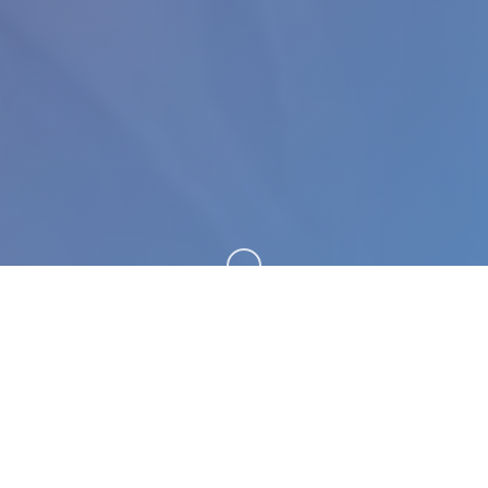
向下滚动
🗑️ 玩法说明