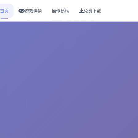
首页
游戏详情
操作秘籍
免费下载