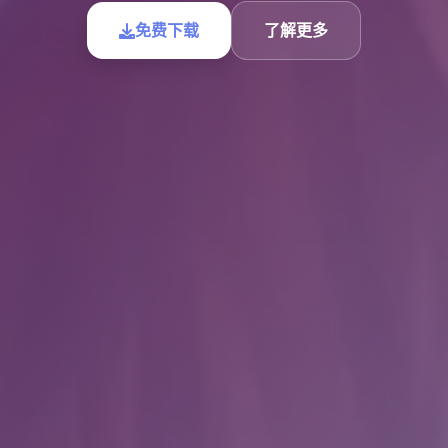
免费下载
了解更多