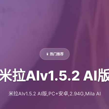
📱 热门推荐
米拉AIv1.5.2 AI
米拉AIv1.5.2 AI版,PC+安卓,2.94G,Mila AI