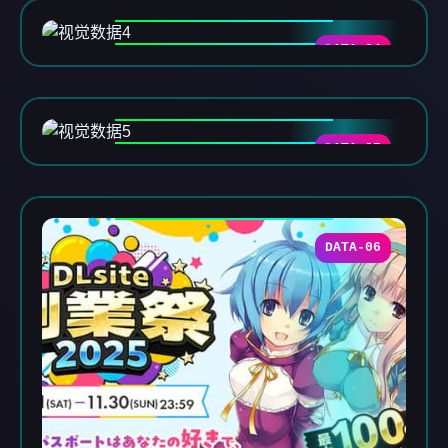
DATA-04
DATA-05
DATA-06