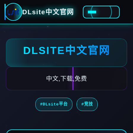
DLsite中文官网
DLSITE中文官网
中文,下载,免费
#DLsite平台
#竞技