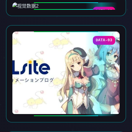
DATA-02
DATA-03