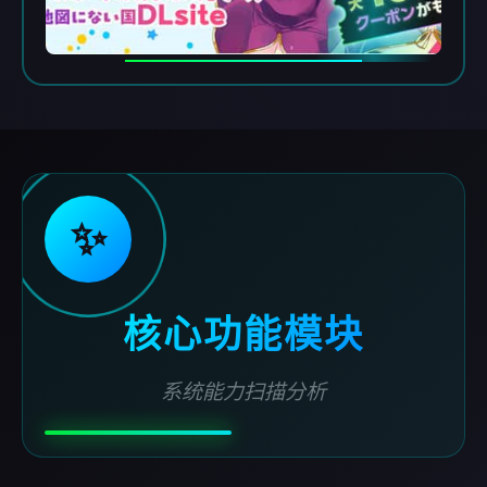
✨
核心功能模块
系统能力扫描分析