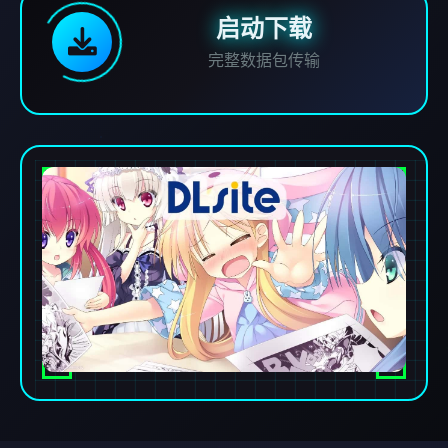
启动下载
完整数据包传输