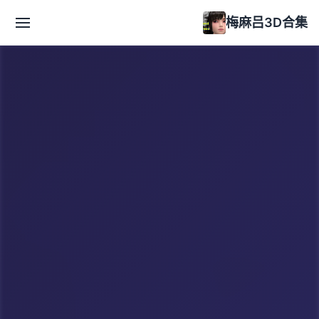
梅麻吕3D合集