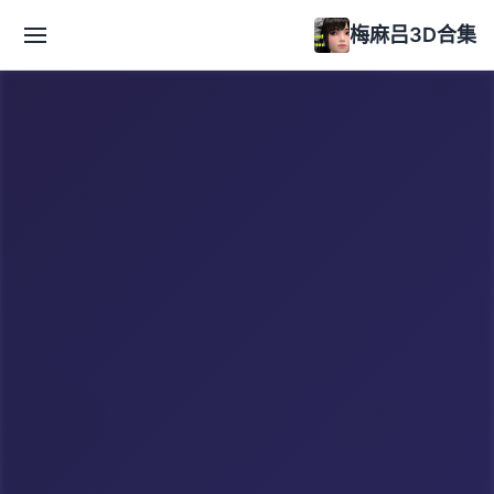
梅麻吕3D合集