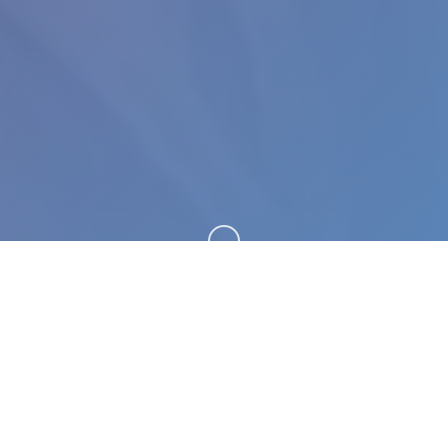
向下滚动
⚒️ 玩法说明