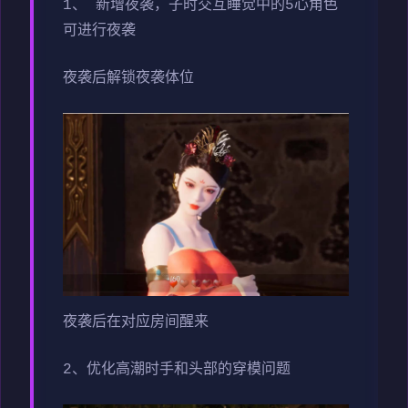
1、 新增夜袭，子时交互睡觉中的5心角色
可进行夜袭
夜袭后解锁夜袭体位
夜袭后在对应房间醒来
2、优化高潮时手和头部的穿模问题