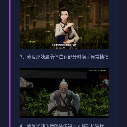
3、修复彤姨晨袭体位有部分时候手异常抽搐
4、修复彤姨鱼接鳞体位第一人称视角穿模